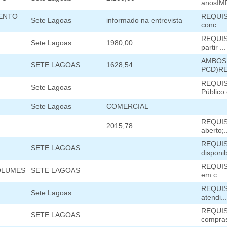
anosIM
MENTO
REQUISI
Sete Lagoas
informado na entrevista
conc...
REQUISI
Sete Lagoas
1980,00
partir ...
AMBOS 
SETE LAGOAS
1628,54
PCD)RE
REQUIS
Sete Lagoas
Público 
Sete Lagoas
COMERCIAL
REQUIS
2015,78
aberto;.
REQUISI
SETE LAGOAS
disponibi
REQUISI
OLUMES
SETE LAGOAS
em c...
REQUISI
Sete Lagoas
atendi...
REQUISI
SETE LAGOAS
compras 