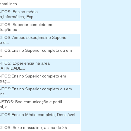
tal inco...
ITOS: Ensino médio
;Informática; Exp...
ITOS: Superior completo em
ração ou ...
TOS: Ambos sexos;Ensino Superior
 e...
TOS:Ensino Superior completo ou em
..
TOS: Experiência na área
l.ATIVIDADE...
ITOS:Ensino Superior completo em
raç...
TOS:Ensino Superior completo ou em
t...
STOS: Boa comunicação e perfil
l, o...
TOS:Ensino Médio completo; Desejável
.
TOS: Sexo masculino, acima de 25