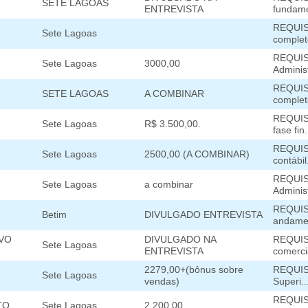
SETE LAGOAS
ENTREVISTA
fundamen
REQUIS
Sete Lagoas
completo
REQUIS
Sete Lagoas
3000,00
Administ
REQUISI
SETE LAGOAS
A COMBINAR
completo
REQUISI
Sete Lagoas
R$ 3.500,00.
fase fin.
REQUISI
Sete Lagoas
2500,00 (A COMBINAR)
contábi
REQUIS
Sete Lagoas
a combinar
Administ
REQUISI
Betim
DIVULGADO ENTREVISTA
andamen
IVO
DIVULGADO NA
REQUISI
Sete Lagoas
ENTREVISTA
comercia
2279,00+(bônus sobre
REQUISI
Sete Lagoas
vendas)
Superi..
REQUISI
TO
Sete Lagoas
2.200,00