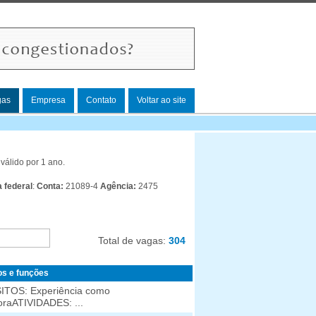
gas
Empresa
Contato
Voltar ao site
válido por 1 ano.
 federal
:
Conta:
21089-4
Agência:
2475
Total de vagas:
304
os e funções
ITOS: Experiência como
raATIVIDADES: ...