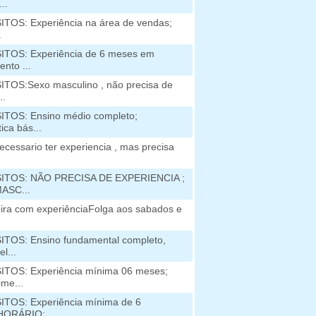
..
TOS: Experiência na área de vendas;
.
ITOS: Experiência de 6 meses em
nto ...
TOS:Sexo masculino , não precisa de
..
TOS: Ensino médio completo;
ica bás...
ecessario ter experiencia , mas precisa
ITOS: NÃO PRECISA DE EXPERIENCIA ;
ASC...
ira com experiênciaFolga aos sabados e
TOS: Ensino fundamental completo,
l...
TOS: Experiência mínima 06 meses;
me...
TOS: Experiência mínima de 6
HORÁRIO:...