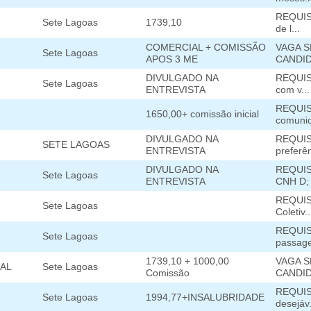
REQUISI
Sete Lagoas
1739,10
de l...
COMERCIAL + COMISSÃO
VAGA S
Sete Lagoas
APOS 3 ME
CANDID
DIVULGADO NA
REQUISI
Sete Lagoas
ENTREVISTA
com v...
REQUIS
1650,00+ comissão inicial
comunic
DIVULGADO NA
REQUISI
SETE LAGOAS
ENTREVISTA
preferên
DIVULGADO NA
REQUISI
Sete Lagoas
ENTREVISTA
CNH D; 
REQUISI
Sete Lagoas
Coletiv..
REQUISI
Sete Lagoas
passagei
1739,10 + 1000,00
VAGA S
AL
Sete Lagoas
Comissão
CANDID
REQUISI
Sete Lagoas
1994,77+INSALUBRIDADE
desejáv.