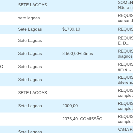
SOMEN
SETE LAGOAS
Não é n
REQUISI
sete lagoas
cursand
Sete Lagoas
$1739,10
REQUISI
REQUISI
Sete Lagoas
E, D...
REQUIS
Sete Lagoas
3.500,00+bônus
diagnóst
REQUISI
AO
Sete Lagoas
em e...
REQUISI
Sete Lagoas
diferenc
REQUISI
SETE LAGOAS
completo
REQUIS
Sete Lagoas
2000,00
complet
REQUISI
2076,40+COMISSÃO
completo
VAGA P
Sete Lagoas