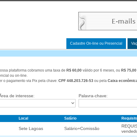
Cadastre On-line ou Presencial
Va
 nossa plataforma cobramos uma taxa de
R$ 60,00
válido por 6 meses, ou
R$ 75,00
ncial ou on-line.
zer o pagamento via Pix pela chave:
CPF 448.203.726-53
ou pela
Caixa econômica
Área de interesse:
Palavra-chave:
Local
Salário
Requisit
REQUIS
Sete Lagoas
Salário+Comissão
vendedo