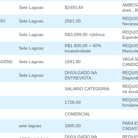
AMBOS 
Sete Lagoas
$2493,44
área ; B
REQUISI
IRO
Sete Lagoas
2561,00
Necessá
REQUIS
Sete Lagoas
R$3.099,00 +(bônus
Experiên
R$1.800,00 + 40%
REQUISI
Sete Lagoas
insalubridade
Masculin
VAGA S
AGEM)
Sete Lagoas
1691,80
CANDID
DIVULGADO NA
REQUISI
Sete Lagoas
ENTREVISTA
Disponib
REQUIS
SALARIO CATEGORIA
na área
REQUISI
1728,00
fundame
COMERCIAL
PARA E
sete lagoas
1800,00
CADAST
DIVULGADO NA
REQUIS