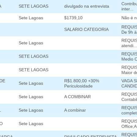
Contrib
A
SETE LAGOAS
divulgado na entrevista
inter...
Sete Lagoas
$1739,10
Não é n
REQUIS
SALARIO CATEGORIA
De 9h à.
REQUISI
Sete Lagoas
atendi...
REQUISI
SETE LAGOAS
Medio C
REQUISI
SETE LAGOAS
Maior de
 DE
R$1.800,00 +30%
VAGA S
Sete Lagoas
Periculosidade
CANDID
REQUIS
Sete Lagoas
A COMBINAR
Contabil
REQUISI
L
Sete Lagoas
A combinar
complet
REQUIS
DO
Sete Lagoas
Office;A
REQUISI