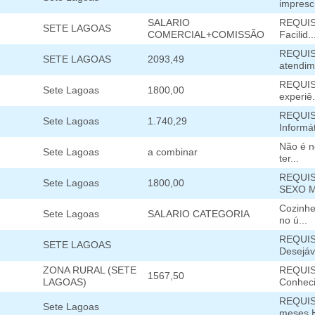
impresc.
SALARIO
REQUISI
SETE LAGOAS
COMERCIAL+COMISSÃO
Facilid..
REQUIS
SETE LAGOAS
2093,49
atendime
REQUISI
Sete Lagoas
1800,00
experiê.
REQUISI
Sete Lagoas
1.740,29
Informát
Não é n
Sete Lagoas
a combinar
ter...
REQUIS
Sete Lagoas
1800,00
SEXO M
Cozinhe
Sete Lagoas
SALARIO CATEGORIA
no ú...
REQUISI
SETE LAGOAS
Desejáve
ZONA RURAL (SETE
REQUISI
1567,50
LAGOAS)
Conheci
REQUISI
Sete Lagoas
meses.